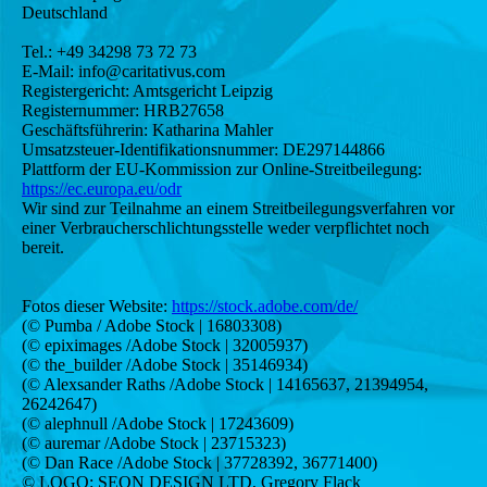
Deutschland
Tel.: +49 34298 73 72 73
E-Mail: info@caritativus.com
Registergericht: Amtsgericht Leipzig
Registernummer: HRB27658
Geschäftsführerin: Katharina Mahler
Umsatzsteuer-Identifikationsnummer: DE297144866
Plattform der EU-Kommission zur Online-Streitbeilegung:
https://ec.europa.eu/odr
Wir sind zur Teilnahme an einem Streitbeilegungsverfahren vor
einer Verbraucherschlichtungsstelle weder verpflichtet noch
bereit.
Fotos dieser Website:
https://stock.adobe.com/de/
(© Pumba / Adobe Stock | 16803308)
(© epiximages /Adobe Stock | 32005937)
(© the_builder /Adobe Stock | 35146934)
(© Alexsander Raths /Adobe Stock | 14165637, 21394954,
26242647)
(© alephnull /Adobe Stock | 17243609)
(© auremar /Adobe Stock | 23715323)
(© Dan Race /Adobe Stock | 37728392, 36771400)
© LOGO: SEON DESIGN LTD, Gregory Flack